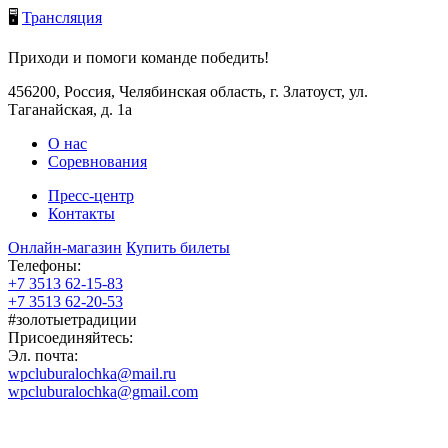
🖥️
Трансляция
Приходи и помоги команде победить!
456200, Россия, Челябинская область, г. Златоуст, ул.
Таганайская, д. 1а
О нас
Соревнования
Пресс-центр
Контакты
Онлайн-магазин
Купить билеты
Телефоны:
+7 3513 62-15-83
+7 3513 62-20-53
#золотыетрадиции
Присоединяйтесь:
Эл. почта:
wpcluburalochka@mail.ru
wpcluburalochka@gmail.com